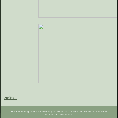
zurück..
HNG90 Herwig Neumann Fitnessgerätebau • Lauterbacher Straße 47 • A-4560
Kirchdorf/Krems, Austria