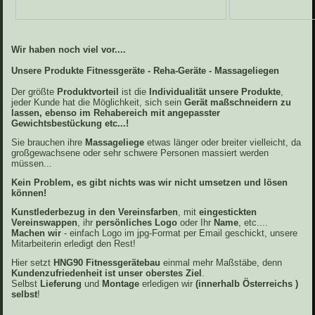
Wir haben noch viel vor....
Unsere Produkte Fitnessgeräte - Reha-Geräte - Massageliegen
Der größte
Produktvorteil
ist die
Individualität unsere Produkte
,
jeder Kunde hat die Möglichkeit, sich sein
Gerät maßschneidern zu
lassen, ebenso im Rehabereich mit angepasster
Gewichtsbestückung etc...!
Sie brauchen ihre
Massageliege
etwas länger oder breiter vielleicht, da
großgewachsene oder sehr schwere Personen massiert werden
müssen...
Kein Problem, es gibt nichts was wir nicht umsetzen und lösen
können!
Kunstlederbezug in den Vereinsfarben
, mit
eingestickten
Vereinswappen
, ihr
persönliches Logo
oder Ihr
Name
, etc....
Machen wir
- einfach Logo im jpg-Format per Email geschickt, unsere
Mitarbeiterin erledigt den Rest!
Hier setzt
HNG90
Fitnessgerätebau
einmal mehr Maßstäbe, denn
Kundenzufriedenheit ist unser oberstes Ziel
.
Selbst
Lieferung
und
Montage
erledigen wir
(innerhalb Österreichs )
selbst
!