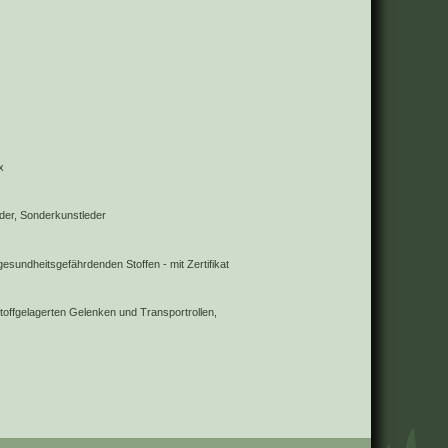
x
eder, Sonderkunstleder
 gesundheitsgefährdenden Stoffen - mit Zertifikat
toffgelagerten Gelenken und Transportrollen,