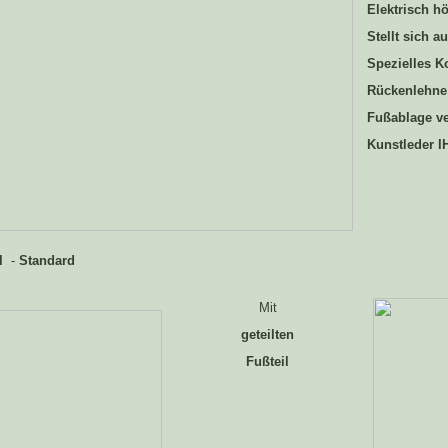
Elektrisch h
Stellt sich a
Spezielles Ko
Rückenlehne 
Fußablage ver
Kunstleder I
l
-
Standard
Mit
geteilten
Fußteil