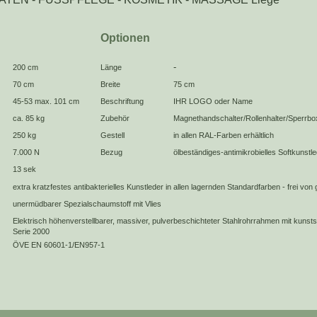
Optionen
-
200 cm
Länge
70 cm
Breite
75 cm
45-53 max. 101 cm
Beschriftung
IHR LOGO oder Name
ca. 85 kg
Zubehör
Magnethandschalter/Rollenhalter/Sperrbo
250 kg
Gestell
in allen RAL-Farben erhältlich
7.000 N
Bezug
ölbeständiges-antimikrobielles Softkunstl
13 sek
extra kratzfestes antibakterielles Kunstleder in allen lagernden Standardfarben - frei von
unermüdbarer Spezialschaumstoff mit Vlies
Elektrisch höhenverstellbarer, massiver, pulverbeschichteter Stahlrohrrahmen mit kunsts
Serie 2000
ÖVE EN 60601-1/EN957-1