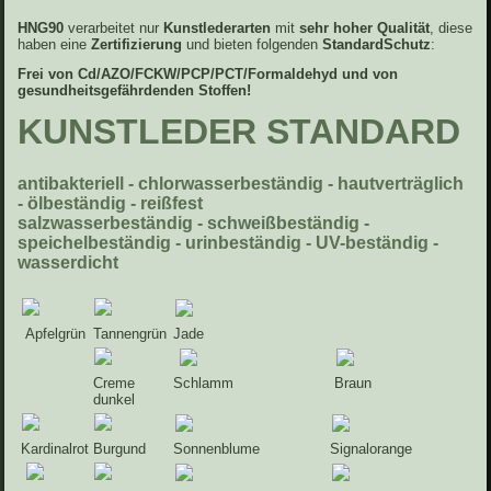
HNG90
verarbeitet nur
Kunstlederarten
mit
sehr hoher Qualität
, diese
haben eine
Zertifizierung
und bieten folgenden
StandardSchutz
:
Frei von Cd/AZO/FCKW/PCP/PCT/Formaldehyd und von
gesundheitsgefährdenden Stoffen!
KUNSTLEDER STANDARD
antibakteriell - chlorwasserbeständig - hautverträgli
ch
- ölbeständig - reißfest
salzwasserbeständig - schweißbeständig -
speichelbeständig - urinbeständig - UV-beständig -
wasserdicht
Apfelgrün
Tannengrün
Jade
Creme
Schlamm
Braun
dunkel
Kardinalrot
Burgund
Sonnenblume
Signalorange