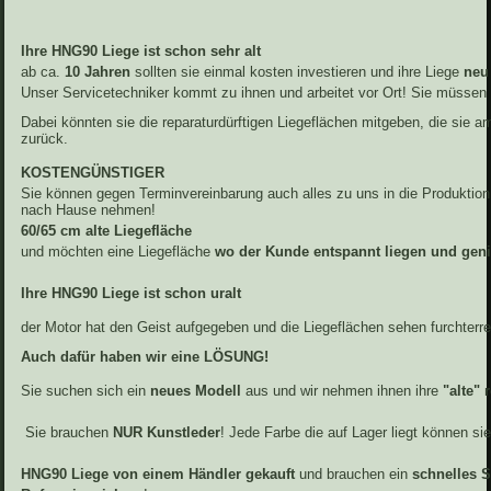
Ihre HNG90 Liege ist schon sehr alt
ab ca.
10 Jahren
sollten sie einmal kosten investieren und ihre Liege
neu
Unser Servicetechniker kommt zu ihnen und arbeitet vor Ort! Sie müssen 
Dabei könnten sie die reparaturdürftigen Liegeflächen mitgeben, die sie a
zurück.
KOSTENGÜNSTIGER
Sie können gegen Terminvereinbarung auch alles zu uns in die Produktion b
nach Hause nehmen!
60/65 cm alte Liegefläche
und möchten eine Liegefläche
wo der Kunde entspannt liegen und gen
Ihre HNG90 Liege ist schon uralt
der Motor hat den Geist aufgegeben und die Liegeflächen sehen furchterre
Auch dafür haben wir eine LÖSUNG!
Sie suchen sich ein
neues Modell
aus und wir nehmen ihnen ihre
"alte" 
Sie brauchen
NUR Kunstleder
! Jede Farbe die auf Lager liegt können si
HNG90 Liege von einem Händler gekauft
und brauchen ein
schnelles S