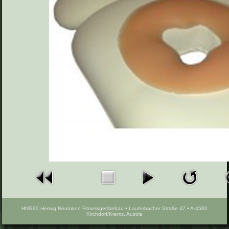
HNG90 Herwig Neumann Fitnessgerätebau • Lauterbacher Straße 47 • A-4560
Kirchdorf/Krems, Austria