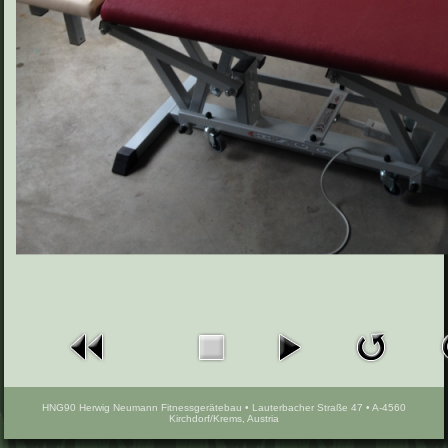
HNG90 Herwig Neumann Fitnessgerätebau • Lauterbacher Straße 47 • A-4560
Kirchdorf/Krems, Austria