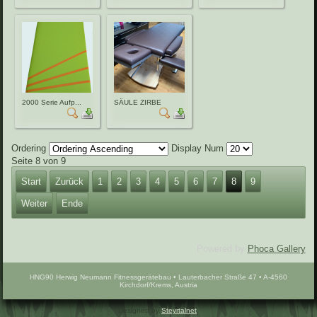
2000 Serie Aufp...
SÄULE ZIRBE
Ordering
Display Num
Seite 8 von 9
Start
Zurück
1
2
3
4
5
6
7
8
9
Weiter
Ende
Powered by
Phoca Gallery
HNG90 Herwig Neumann Fitnessgerätebau • Lauterbacher Straße 47 • A-4560
Kirchdorf/Krems, Austria
Designed by
Steyrtalnet
.