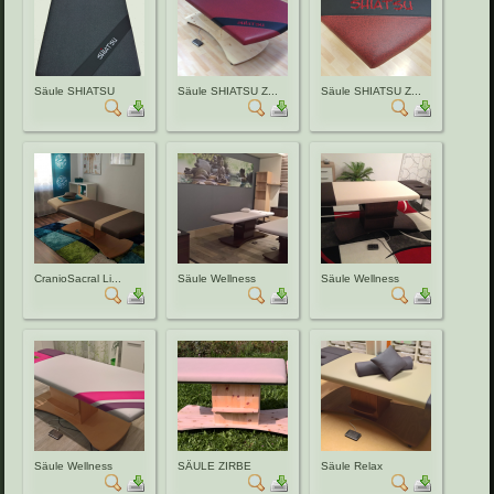
Säule SHIATSU
Säule SHIATSU Z...
Säule SHIATSU Z...
CranioSacral Li...
Säule Wellness
Säule Wellness
Säule Wellness
SÄULE ZIRBE
Säule Relax